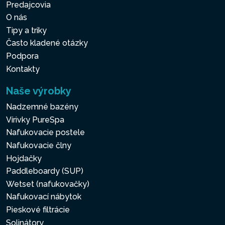
Predajcovia
O nás
Tipy a triky
Často kladené otázky
Podpora
Kontakty
Naše výrobky
Nadzemné bazény
Vírivky PureSpa
Nafukovacie postele
Nafukovacie člny
Hojdačky
Paddleboardy (SUP)
Wetset (nafukovačky)
Nafukovací nábytok
Pieskové filtrácie
Solinátory