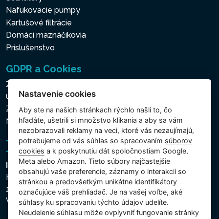
Nafukovacie pumpy
Kartušové filtrácie
Domáci maznáčikovia
Príslušenstvo
GDPR a Cookies
Zásady ochrany osobných a ďalších spracovávaných
Nastavenie cookies
údajov
Zásady používania súborov cookies
Aby ste na našich stránkach rýchlo našli to, čo
hľadáte, ušetrili si množstvo klikania a aby sa vám
Nastavenie cookies
nezobrazovali reklamy na veci, ktoré vás nezaujímajú,
potrebujeme od vás súhlas so spracovaním
súborov
cookies
a k poskytnutiu dát spoločnostiam Google,
Meta alebo Amazon. Tieto súbory najčastejšie
Intex Trading, s.r.o.
obsahujú vaše preferencie, záznamy o interakcii so
Hradecká 2526/3
stránkou a predovšetkým unikátne identifikátory
130 00 Praha 3
označujúce váš prehliadač. Je na vašej voľbe, aké
Vinohrady - Česká republika
súhlasy ku spracovaniu týchto údajov udelíte.
Neudelenie súhlasu mȏže ovplyvniť fungovanie stránky