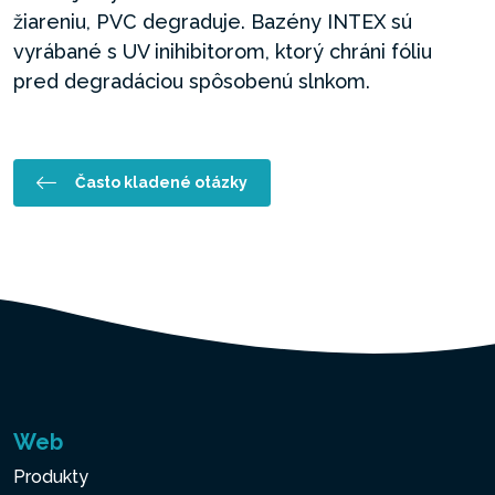
žiareniu, PVC degraduje. Bazény INTEX sú
vyrábané s UV inihibitorom, ktorý chráni fóliu
pred degradáciou spôsobenú slnkom.
Často kladené otázky
Web
Produkty