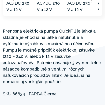
Prenosná elektrická pumpa QuickFill je ľahká a
skladná, je vhodná na ľahké nafúknutie a
vyfúknutie výrobkov s maximálnou účinnosťou.
Pumpu je možné pripojiť k elektrickej zásuvke
(220 – 240 V) alebo k 12 V zásuvke
autozapaľovača. Balenie obsahuje 3 vymeniteľné
násadce kompatibilné s ventilmi rôznych
nafukovacích produktov Intex. Je ideálna na
domáce aj vonkajšie použitie.
SKU
66634
FARBA
Čierna