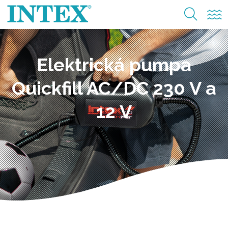
Elektrická pumpa
Quickfill AC/DC 230 V a
12 V