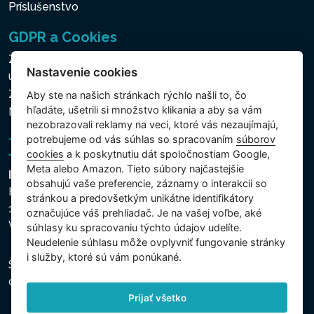
Príslušenstvo
GDPR a Cookies
Zásady ochrany osobných a ďalších spracovávaných
Nastavenie cookies
údajov
Zásady používania súborov cookies
Aby ste na našich stránkach rýchlo našli to, čo
hľadáte, ušetrili si množstvo klikania a aby sa vám
Nastavenie cookies
nezobrazovali reklamy na veci, ktoré vás nezaujímajú,
potrebujeme od vás súhlas so spracovaním
súborov
cookies
a k poskytnutiu dát spoločnostiam Google,
Meta alebo Amazon. Tieto súbory najčastejšie
Intex Trading, s.r.o.
obsahujú vaše preferencie, záznamy o interakcii so
Hradecká 2526/3
stránkou a predovšetkým unikátne identifikátory
130 00 Praha 3
označujúce váš prehliadač. Je na vašej voľbe, aké
Vinohrady - Česká republika
súhlasy ku spracovaniu týchto údajov udelíte.
Neudelenie súhlasu mȏže ovplyvniť fungovanie stránky
i služby, ktoré sú vám ponúkané.
Spoločnosť je zapísaná na Mestskom súde v Prahe,
oddiel C, vložka 74759, IČO 26150808, DIČ CZ26150808.
Prijať všetko