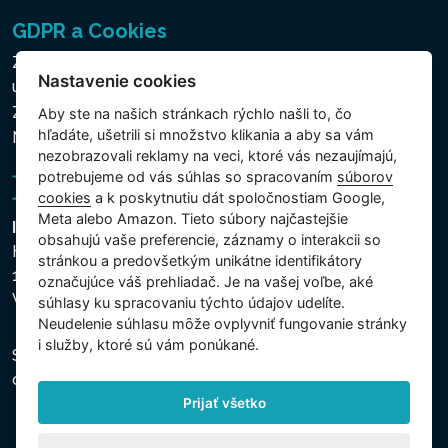
GDPR a Cookies
Zásady ochrany osobných a ďalších spracovávaných
Nastavenie cookies
údajov
Zásady používania súborov cookies
Aby ste na našich stránkach rýchlo našli to, čo
hľadáte, ušetrili si množstvo klikania a aby sa vám
Nastavenie cookies
nezobrazovali reklamy na veci, ktoré vás nezaujímajú,
potrebujeme od vás súhlas so spracovaním
súborov
cookies
a k poskytnutiu dát spoločnostiam Google,
Meta alebo Amazon. Tieto súbory najčastejšie
Intex Trading, s.r.o.
obsahujú vaše preferencie, záznamy o interakcii so
Hradecká 2526/3
stránkou a predovšetkým unikátne identifikátory
130 00 Praha 3
označujúce váš prehliadač. Je na vašej voľbe, aké
Vinohrady - Česká republika
súhlasy ku spracovaniu týchto údajov udelíte.
Neudelenie súhlasu mȏže ovplyvniť fungovanie stránky
i služby, ktoré sú vám ponúkané.
Spoločnosť je zapísaná na Mestskom súde v Prahe,
oddiel C, vložka 74759, IČO 26150808, DIČ CZ26150808.
Prijať všetko