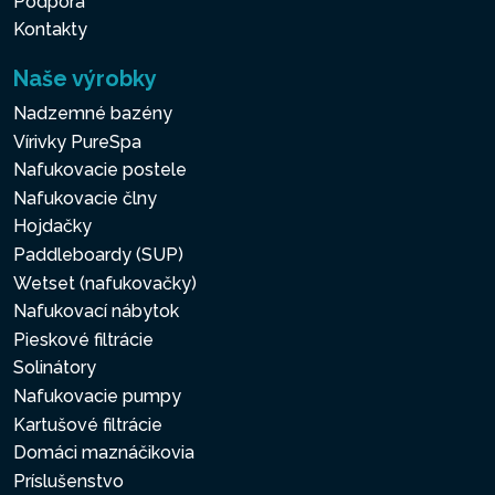
Podpora
Kontakty
Naše výrobky
Nadzemné bazény
Vírivky PureSpa
Nafukovacie postele
Nafukovacie člny
Hojdačky
Paddleboardy (SUP)
Wetset (nafukovačky)
Nafukovací nábytok
Pieskové filtrácie
Solinátory
Nafukovacie pumpy
Kartušové filtrácie
Domáci maznáčikovia
Príslušenstvo